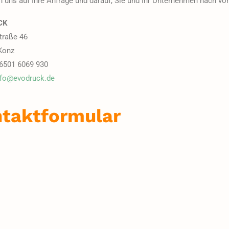
n uns auf Ihre Anfrage und darauf, Sie und Ihr Unternehmen nach vor
CK
traße 46
Konz
 6501 6069 930
nfo@evodruck.de
taktformular