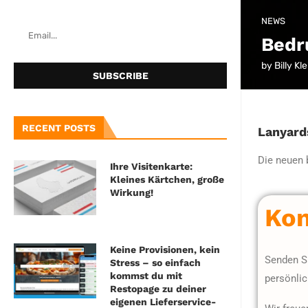
NEWS
Bedr
by
Billy Kle
RECENT POSTS
Lanyard
Die neuen 
Ihre Visitenkarte:
Kleines Kärtchen, große
Wirkung!
Kon
Keine Provisionen, kein
Senden Si
Stress – so einfach
kommst du mit
persönli
Restopage zu deiner
eigenen Lieferservice-