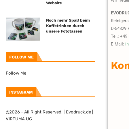
Wir freue
Website
EVODRU
Noch mehr Spaß beim
Reinigers
Kaffetrinken durch
D-54329 
unsere Fototassen
Tel.: +49
E-Mail:
i
FOLLOW ME
Kon
Follow Me
INSTAGRAM
@2026 - All Right Reserved. | Evodruck.de |
VIRTUMA UG