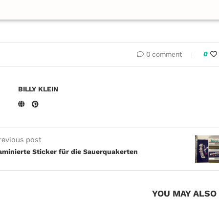
0 comment
0
BILLY KLEIN
revious post
aminierte Sticker für die Sauerquakerten
YOU MAY ALSO 