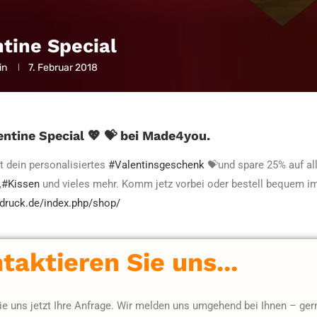
ntine Special
in
7. Februar 2018
entine Special
💖
💝
bei Made4you.
zt dein personalisiertes
#
Valentinsgeschenk
💝
und spare 25% auf al
,
#
Kissen
und vieles mehr. Komm jetz vorbei oder bestell bequem i
odruck.de/index.php/shop/
taktieren Sie uns...
e uns jetzt Ihre Anfrage. Wir melden uns umgehend bei Ihnen – ger