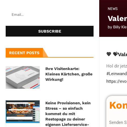
NEWS
Vale
by
Billy Kle
RECENT POSTS
💖
💝
Val
Hol dir jet
Ihre Visitenkarte:
#
Leinwand
Kleines Kärtchen, große
Wirkung!
https://ev
Kon
Keine Provisionen, kein
Stress – so einfach
kommst du mit
Restopage zu deiner
Senden Si
eigenen Lieferservice-