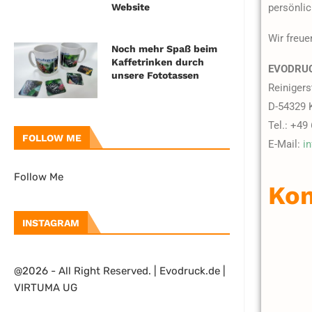
persönli
Website
Wir freue
Noch mehr Spaß beim
Kaffetrinken durch
EVODRU
unsere Fototassen
Reinigers
D-54329 
Tel.: +49
FOLLOW ME
E-Mail:
i
Follow Me
Kon
INSTAGRAM
@2026 - All Right Reserved. | Evodruck.de |
VIRTUMA UG