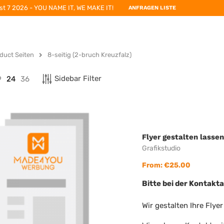
st 7 2026 - YOU NAME IT, WE MAKE IT!
ANFRAGEN LISTE
duct Seiten
8-seitig (2-bruch Kreuzfalz)
Sidebar Filter
9
24
36
Flyer gestalten lasse
Grafikstudio
From:
€
25.00
Bitte bei der Kontak
Wir gestalten Ihre Flye