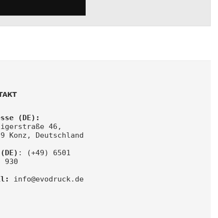
TAKT
esse (DE):
igerstraße 46, 
29 Konz, Deutschland
 (DE)
: (+49) 6501 
6 930
il:
info@evodruck.de