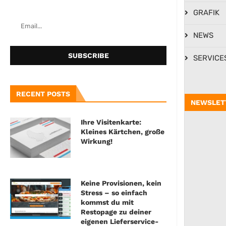
GRAFIK
NEWS
SERVICE
RECENT POSTS
NEWSLET
Ihre Visitenkarte:
Kleines Kärtchen, große
Wirkung!
Keine Provisionen, kein
Stress – so einfach
kommst du mit
Restopage zu deiner
eigenen Lieferservice-