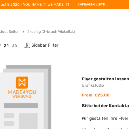
ust 8 2026 - YOU NAME IT, WE MAKE IT!
ANFRAGEN LISTE
duct Seiten
6-seitig (2-bruch Wickelfalz)
Sidebar Filter
9
24
36
Flyer gestalten lasse
Grafikstudio
From:
€
25.00
Bitte bei der Kontak
Wir gestalten Ihre Flye