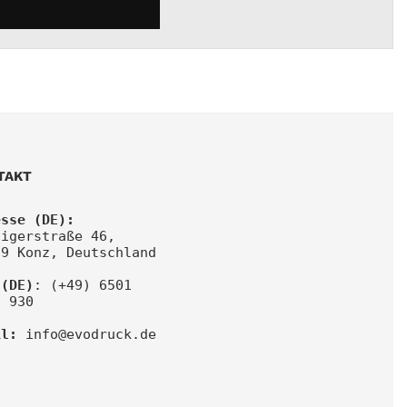
TAKT
esse (DE):
igerstraße 46, 
29 Konz, Deutschland
 (DE)
: (+49) 6501 
6 930
il:
info@evodruck.de