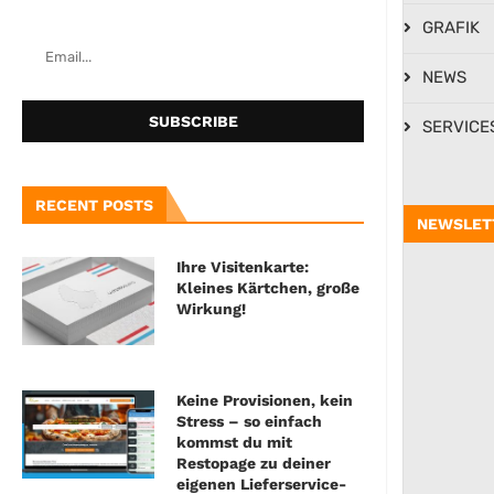
GRAFIK
NEWS
SERVICE
RECENT POSTS
NEWSLET
Ihre Visitenkarte:
Kleines Kärtchen, große
Wirkung!
Keine Provisionen, kein
Stress – so einfach
kommst du mit
Restopage zu deiner
eigenen Lieferservice-