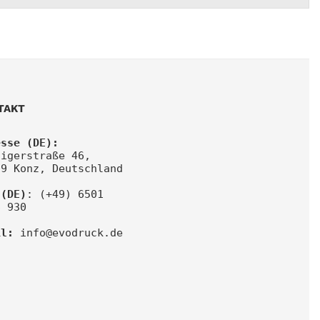
TAKT
esse (DE):
igerstraße 46, 
29 Konz, Deutschland
 (DE)
: (+49) 6501 
6 930
il:
info@evodruck.de