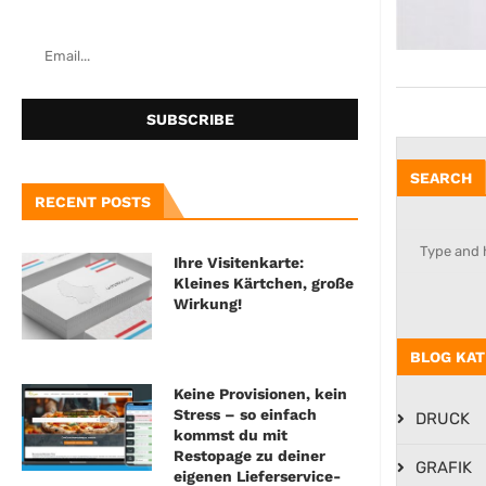
SEARCH
RECENT POSTS
Ihre Visitenkarte:
Kleines Kärtchen, große
Wirkung!
BLOG KAT
Keine Provisionen, kein
Stress – so einfach
DRUCK
kommst du mit
Restopage zu deiner
GRAFIK
eigenen Lieferservice-