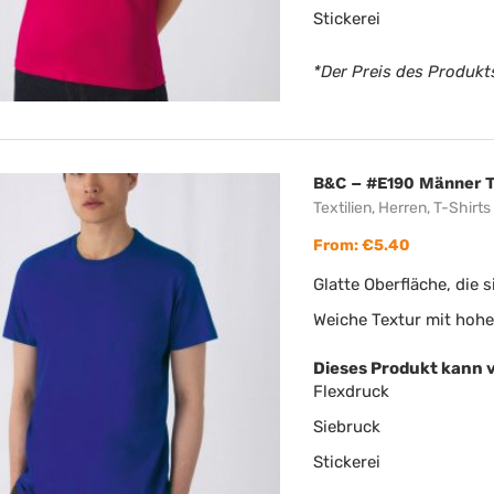
Stickerei
*Der Preis des Produkts
B&C – #E190 Männer T
Textilien
,
Herren
,
T-Shirts
From:
€
5.40
Glatte Oberfläche, die 
Weiche Textur mit hoh
Dieses Produkt kann 
Flexdruck
Siebruck
Stickerei