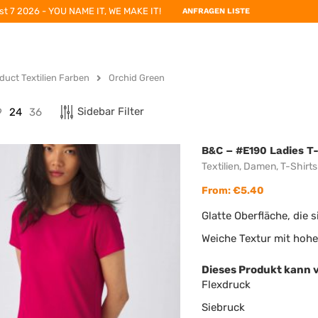
st 7 2026 - YOU NAME IT, WE MAKE IT!
ANFRAGEN LISTE
duct Textilien Farben
Orchid Green
Sidebar Filter
9
24
36
B&C – #E190 Ladies T-
Textilien
,
Damen
,
T-Shirts
From:
€
5.40
Glatte Oberfläche, die 
Weiche Textur mit hoh
Dieses Produkt kann 
Flexdruck
Siebruck