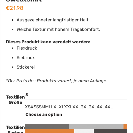
€
21.98
Ausgezeichneter langfristiger Halt.
Weiche Textur mit hohem Tragekomfort.
Dieses Produkt kann veredelt werden:
Flexdruck
Siebruck
Stickerei
*Der Preis des Produkts variert, je nach Auflage.
Textilien
Größe
XS
XS
S
S
M
M
L
L
XL
XL
XXL
XXL
3XL
3XL
4XL
4XL
Anthracite
Anthracite
Heather Grey
Heather Grey
Pum
Textilien
Orange
Pumpkin Orange
Weiß
Weiß
Schwarz
Schwarz
B
Farben