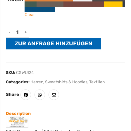
Green
Brown
Brown
Burgundy
Burgundy
Gold
Gold
Nav
Blue
Royal Blue
Clear
ZUR ANFRAGE HINZUFÜGEN
SKU:
CGWUI24
Categories:
Herren
,
Sweatshirts & Hoodies
,
Textilien
Share
Description