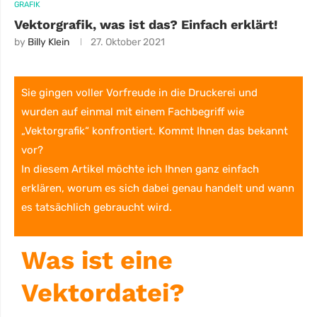
GRAFIK
Vektorgrafik, was ist das? Einfach erklärt!
by
Billy Klein
27. Oktober 2021
Sie gingen voller Vorfreude in die Druckerei und
wurden auf einmal mit einem Fachbegriff wie
„Vektorgrafik“ konfrontiert. Kommt Ihnen das bekannt
vor?
In diesem Artikel möchte ich Ihnen ganz einfach
erklären, worum es sich dabei genau handelt und wann
es tatsächlich gebraucht wird.
Was ist eine
Vektordatei?