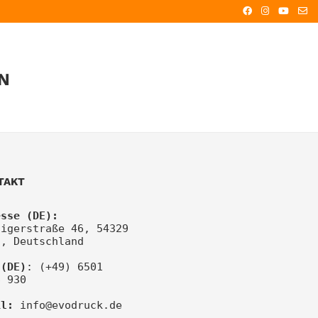
N
TAKT
esse (DE):
igerstraße 46, 54329 
z, Deutschland
 (DE)
: (+49) 6501 
6 930
il:
info@evodruck.de